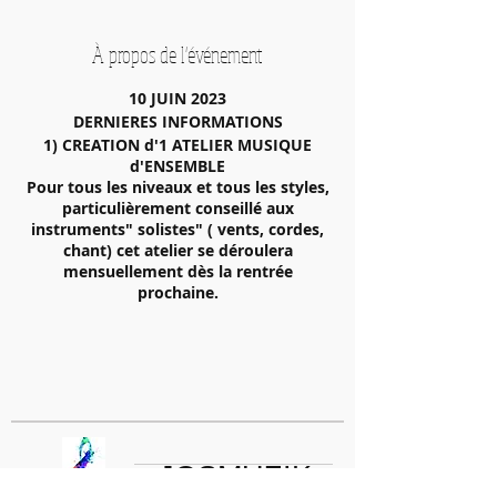
À propos de l'événement
10 JUIN 2023
DERNIERES INFORMATIONS
1) CREATION d'1 ATELIER MUSIQUE
d'ENSEMBLE
Pour tous les niveaux et tous les styles,
particulièrement conseillé aux
instruments" solistes" ( vents, cordes,
chant) cet atelier se déroulera
mensuellement dès la rentrée
prochaine.
N'attendez pas pour vous inscrire
Attention! Inscriptions limitées
https://www.josmuzik.com/
2) AUDITIONS 2023
Les auditions font partie intégrante du
processus pédagogique. Nous insistons
sur l'importance de votre participation
et vous incitons à bloquer la date dès
JOSMUZIK
maintenant.